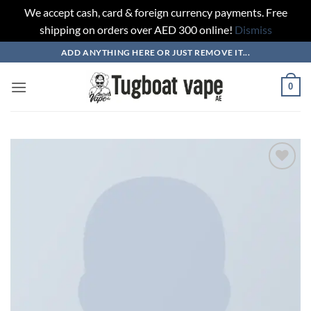
We accept cash, card & foreign currency payments. Free
shipping on orders over AED 300 online!
Dismiss
Skip
ADD ANYTHING HERE OR JUST REMOVE IT...
to
content
0
Add to
wishlist