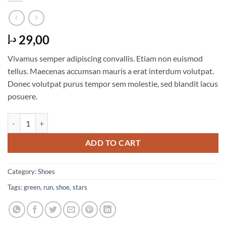
29,00
د.إ
Vivamus semper adipiscing convallis. Etiam non euismod
tellus. Maecenas accumsan mauris a erat interdum volutpat.
Donec volutpat purus tempor sem molestie, sed blandit lacus
posuere.
All Star Print Ox Converse quantity
ADD TO CART
Category:
Shoes
Tags:
green
,
run
,
shoe
,
stars